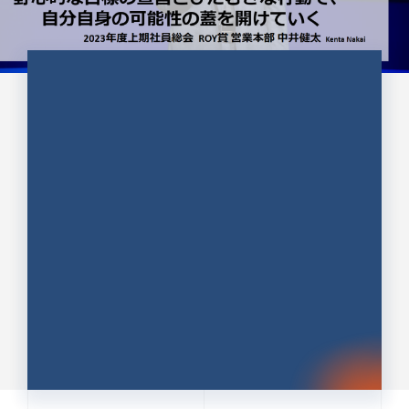
CULTURE 37
野心的な目標の宣言とひたむきな
行動で、自分自身の可能性の蓋を
開けていく ｜2023年度上期社...
中井 健太（なかい けんた）（PR TIMES 第二営業本
部副部長）
DATE:2024.01.17
セールス
新卒 総合職
社員インタビュー
PR TIMES