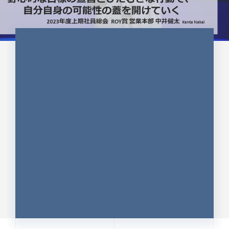
CULTURE 37
野心的な目標の宣言とひたむきな
行動で、自分自身の可能性の蓋を
開けていく ｜2023年度上期社...
中井 健太（なかい けんた）（PR TIMES 第二営業本
部副部長）
DATE:2024.01.17
セールス
新卒 総合職
社員インタビュー
PR TIMES