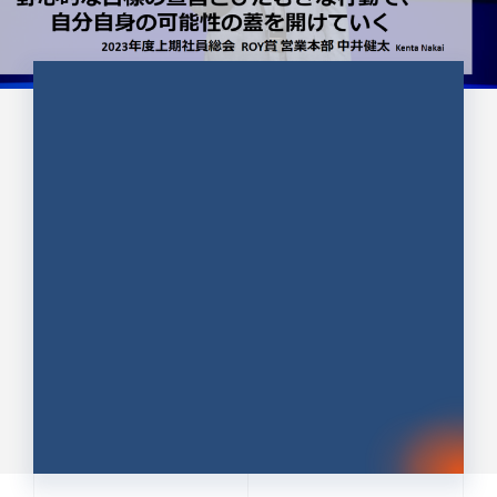
CULTURE 37
野心的な目標の宣言とひたむきな
行動で、自分自身の可能性の蓋を
開けていく ｜2023年度上期社...
中井 健太（なかい けんた）（PR TIMES 第二営業本
部副部長）
DATE:2024.01.17
セールス
新卒 総合職
社員インタビュー
PR TIMES