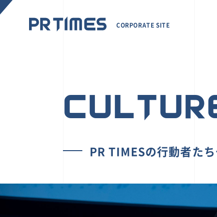
CORPORATE SITE
CULTUR
PR TIMESの行動者た