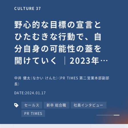
CULTURE 37
野心的な目標の宣言と
ひたむきな行動で、自
分自身の可能性の蓋を
開けていく ｜2023年度
上期社員総会受賞イン
中井 健太（なかい けんた）（PR TIMES 第二営業本部副部
タビュー #PR
長）
DATE:2024.01.17
TIMESな人たち
セールス
新卒 総合職
社員インタビュー
PR TIMES