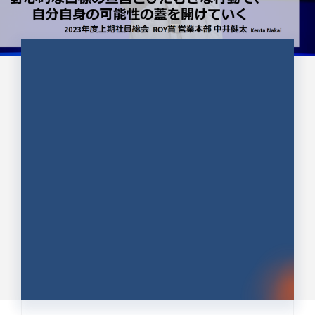
CULTURE 37
野心的な目標の宣言とひたむきな
行動で、自分自身の可能性の蓋を
開けていく ｜2023年度上期社...
中井 健太（なかい けんた）（PR TIMES 第二営業本
部副部長）
DATE:2024.01.17
セールス
新卒 総合職
社員インタビュー
PR TIMES