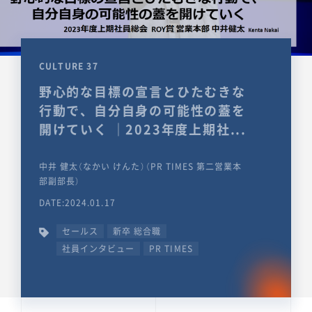
CULTURE 37
野心的な目標の宣言とひたむきな
行動で、自分自身の可能性の蓋を
開けていく ｜2023年度上期社...
中井 健太（なかい けんた）（PR TIMES 第二営業本
部副部長）
DATE:2024.01.17
セールス
新卒 総合職
社員インタビュー
PR TIMES