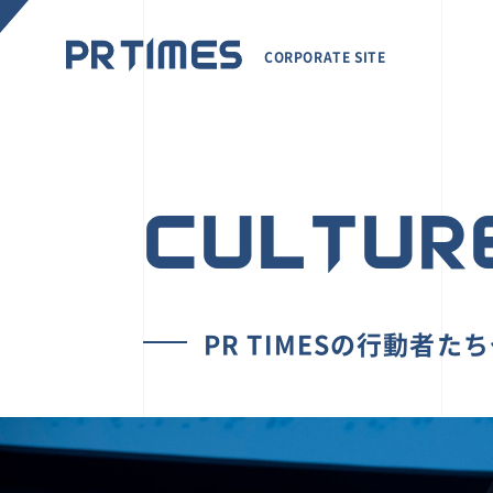
CORPORATE SITE
CULTUR
PR TIMESの行動者た