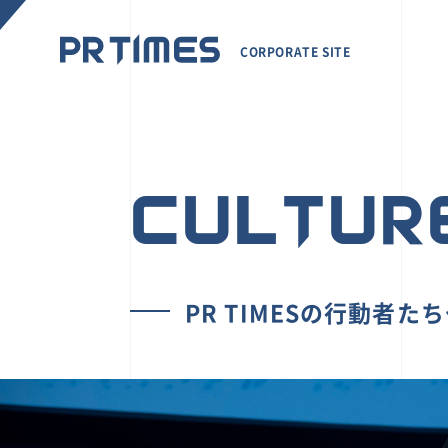
CORPORATE SITE
CULTUR
PR TIMESの行動者た