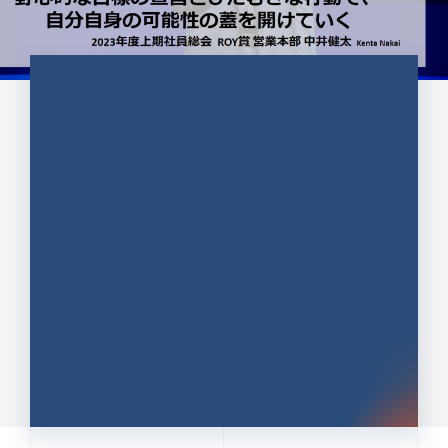
CULTURE 37
野心的な目標の宣言とひたむきな
行動で、自分自身の可能性の蓋を
開けていく ｜2023年度上期社...
中井 健太（なかい けんた）（PR TIMES 第二営業本
部副部長）
DATE:2024.01.17
セールス
新卒 総合職
社員インタビュー
PR TIMES