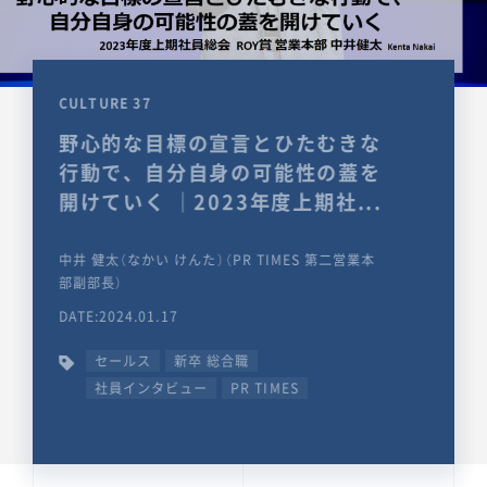
CULTURE 37
野心的な目標の宣言とひたむきな
行動で、自分自身の可能性の蓋を
開けていく ｜2023年度上期社...
中井 健太（なかい けんた）（PR TIMES 第二営業本
部副部長）
DATE:2024.01.17
セールス
新卒 総合職
社員インタビュー
PR TIMES