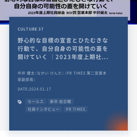
CULTURE 37
野心的な目標の宣言とひたむきな
行動で、自分自身の可能性の蓋を
開けていく ｜2023年度上期社...
中井 健太（なかい けんた）（PR TIMES 第二営業本
部副部長）
DATE:2024.01.17
セールス
新卒 総合職
社員インタビュー
PR TIMES