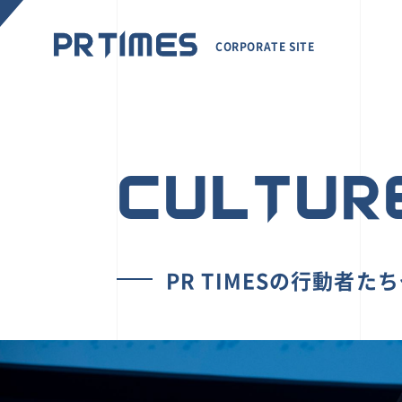
CORPORATE SITE
CULTUR
PR TIMESの行動者た