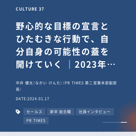
CULTURE 30
逆境では自分のスタン
スを変え“予想を裏切
り、期待を超える”【真
輔塾・前編】
山田真輔（やまだ しんすけ）（執行役員 兼 Jooto事業部
長）
DATE:2023.09.08
カルチャー
CxO
キャリア入社
Jooto