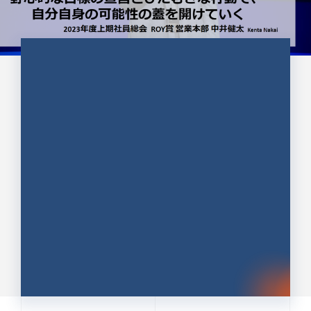
CULTURE 37
野心的な目標の宣言とひたむきな
行動で、自分自身の可能性の蓋を
開けていく ｜2023年度上期社...
中井 健太（なかい けんた）（PR TIMES 第二営業本
部副部長）
DATE:2024.01.17
セールス
新卒 総合職
社員インタビュー
PR TIMES