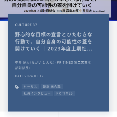
CULTURE 37
野心的な目標の宣言とひたむきな
行動で、自分自身の可能性の蓋を
開けていく ｜2023年度上期社...
中井 健太（なかい けんた）（PR TIMES 第二営業本
部副部長）
DATE:2024.01.17
セールス
新卒 総合職
社員インタビュー
PR TIMES