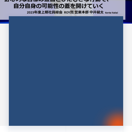
CULTURE 37
野心的な目標の宣言とひたむきな
行動で、自分自身の可能性の蓋を
開けていく ｜2023年度上期社...
中井 健太（なかい けんた）（PR TIMES 第二営業本
部副部長）
DATE:2024.01.17
セールス
新卒 総合職
社員インタビュー
PR TIMES