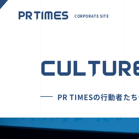
CORPORATE SITE
CULTUR
PR TIMESの行動者た