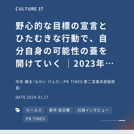
CULTURE 30
逆境では自分のスタン
スを変え“予想を裏切
り、期待を超える”【真
輔塾・前編】
山田真輔（やまだ しんすけ）（執行役員 兼 Jooto事業部
長）
DATE:2023.09.08
カルチャー
CxO
キャリア入社
Jooto