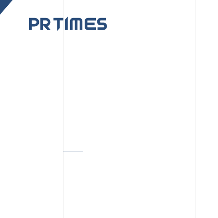
CORPORATE SITE
CULTUR
PR TIMESの行動者た