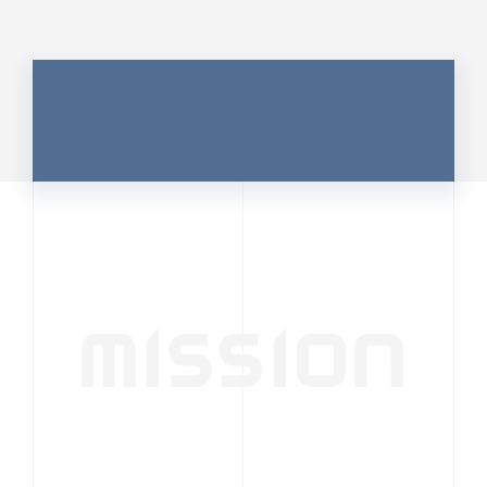
MISSION
行動者発の情報が、
人の心を揺さぶる
時代へ