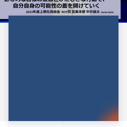
CULTURE 37
野心的な目標の宣言とひたむきな
行動で、自分自身の可能性の蓋を
開けていく ｜2023年度上期社...
中井 健太（なかい けんた）（PR TIMES 第二営業本
部副部長）
DATE:2024.01.17
セールス
新卒 総合職
社員インタビュー
PR TIMES