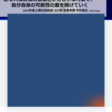
CULTURE 37
野心的な目標の宣言とひたむきな
行動で、自分自身の可能性の蓋を
開けていく ｜2023年度上期社...
中井 健太（なかい けんた）（PR TIMES 第二営業本
部副部長）
DATE:2024.01.17
セールス
新卒 総合職
社員インタビュー
PR TIMES