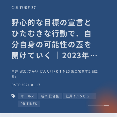
CULTURE 37
野心的な目標の宣言と
ひたむきな行動で、自
分自身の可能性の蓋を
開けていく ｜2023年度
上期社員総会受賞イン
中井 健太（なかい けんた）（PR TIMES 第二営業本部副部
タビュー #PR
長）
DATE:2024.01.17
TIMESな人たち
セールス
新卒 総合職
社員インタビュー
PR TIMES