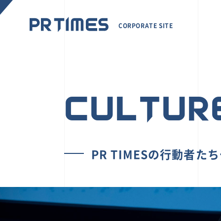
CORPORATE SITE
CULTUR
PR TIMESの行動者た