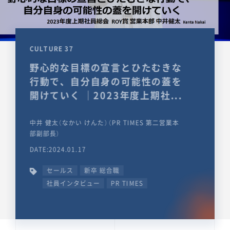
CULTURE 37
野心的な目標の宣言とひたむきな
行動で、自分自身の可能性の蓋を
開けていく ｜2023年度上期社...
中井 健太（なかい けんた）（PR TIMES 第二営業本
部副部長）
DATE:2024.01.17
セールス
新卒 総合職
社員インタビュー
PR TIMES