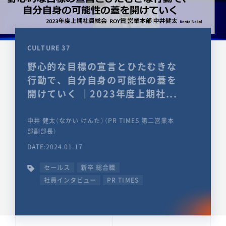
CULTURE 37
野心的な目標の宣言とひたむきな
行動で、自分自身の可能性の蓋を
開けていく ｜2023年度上期社...
中井 健太（なかい けんた）（PR TIMES 第二営業本
部副部長）
DATE:2024.01.17
セールス
新卒 総合職
社員インタビュー
PR TIMES