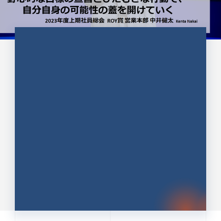
CULTURE 37
野心的な目標の宣言とひたむきな
行動で、自分自身の可能性の蓋を
開けていく ｜2023年度上期社...
中井 健太（なかい けんた）（PR TIMES 第二営業本
部副部長）
DATE:2024.01.17
セールス
新卒 総合職
社員インタビュー
PR TIMES