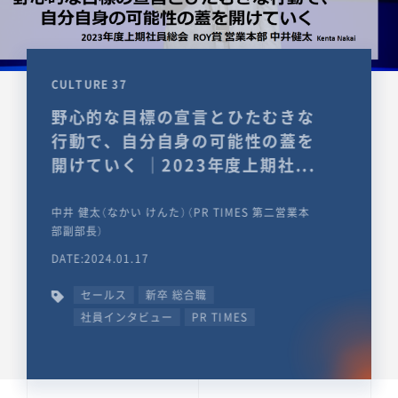
CULTURE 37
野心的な目標の宣言とひたむきな
行動で、自分自身の可能性の蓋を
開けていく ｜2023年度上期社...
中井 健太（なかい けんた）（PR TIMES 第二営業本
部副部長）
DATE:2024.01.17
セールス
新卒 総合職
社員インタビュー
PR TIMES