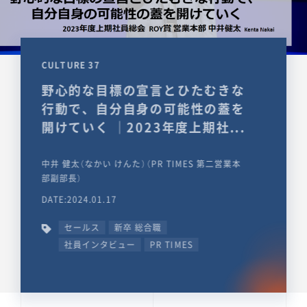
CULTURE 37
野心的な目標の宣言とひたむきな
行動で、自分自身の可能性の蓋を
開けていく ｜2023年度上期社...
中井 健太（なかい けんた）（PR TIMES 第二営業本
部副部長）
DATE:2024.01.17
セールス
新卒 総合職
社員インタビュー
PR TIMES