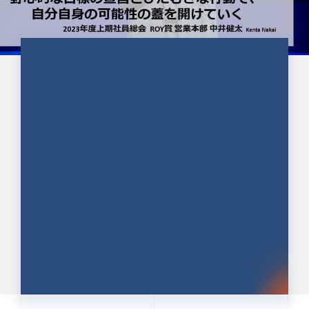
CULTURE 37
野心的な目標の宣言とひたむきな
行動で、自分自身の可能性の蓋を
開けていく ｜2023年度上期社...
中井 健太（なかい けんた）（PR TIMES 第二営業本
部副部長）
DATE:2024.01.17
セールス
新卒 総合職
社員インタビュー
PR TIMES