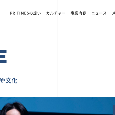
PR TIMESの想い
カルチャー
事業内容
ニュース
E
ちや文化