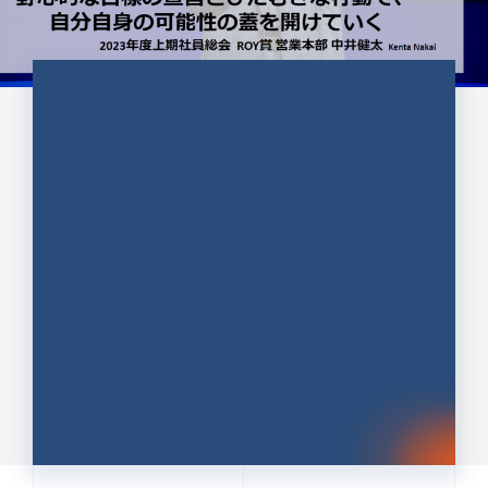
CULTURE 37
野心的な目標の宣言とひたむきな
行動で、自分自身の可能性の蓋を
開けていく ｜2023年度上期社...
中井 健太（なかい けんた）（PR TIMES 第二営業本
部副部長）
DATE:2024.01.17
セールス
新卒 総合職
社員インタビュー
PR TIMES