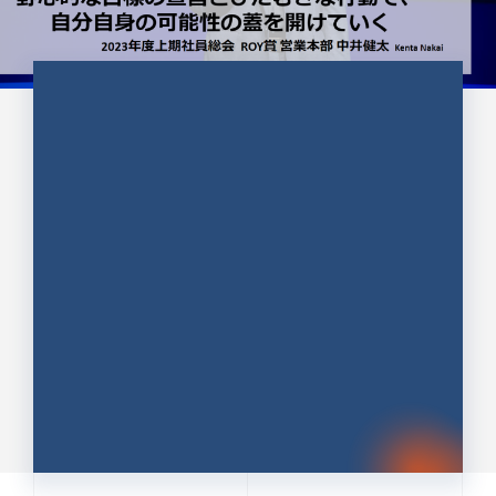
CULTURE 37
野心的な目標の宣言とひたむきな
行動で、自分自身の可能性の蓋を
開けていく ｜2023年度上期社...
中井 健太（なかい けんた）（PR TIMES 第二営業本
部副部長）
DATE:2024.01.17
セールス
新卒 総合職
社員インタビュー
PR TIMES