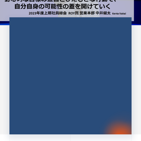
CULTURE 37
野心的な目標の宣言とひたむきな
行動で、自分自身の可能性の蓋を
開けていく ｜2023年度上期社...
中井 健太（なかい けんた）（PR TIMES 第二営業本
部副部長）
DATE:2024.01.17
セールス
新卒 総合職
社員インタビュー
PR TIMES