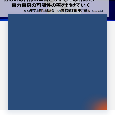
CULTURE 37
野心的な目標の宣言とひたむきな
行動で、自分自身の可能性の蓋を
開けていく ｜2023年度上期社...
中井 健太（なかい けんた）（PR TIMES 第二営業本
部副部長）
DATE:2024.01.17
セールス
新卒 総合職
社員インタビュー
PR TIMES