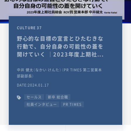
CULTURE 37
野心的な目標の宣言とひたむきな
行動で、自分自身の可能性の蓋を
開けていく ｜2023年度上期社...
中井 健太（なかい けんた）（PR TIMES 第二営業本
部副部長）
DATE:2024.01.17
セールス
新卒 総合職
社員インタビュー
PR TIMES