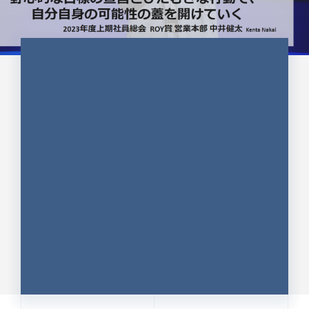
CULTURE 37
野心的な目標の宣言とひたむきな
行動で、自分自身の可能性の蓋を
開けていく ｜2023年度上期社...
中井 健太（なかい けんた）（PR TIMES 第二営業本
部副部長）
DATE:2024.01.17
セールス
新卒 総合職
社員インタビュー
PR TIMES