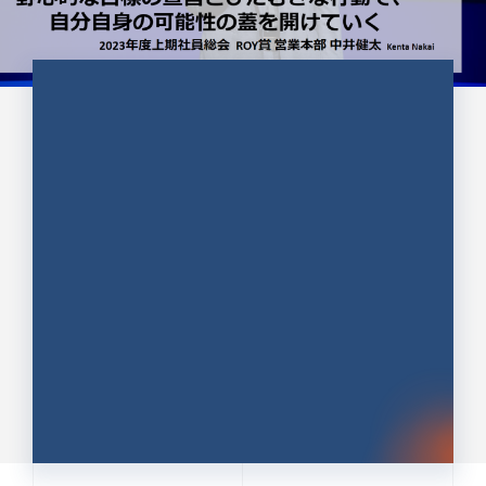
CULTURE 37
野心的な目標の宣言とひたむきな
行動で、自分自身の可能性の蓋を
開けていく ｜2023年度上期社...
中井 健太（なかい けんた）（PR TIMES 第二営業本
部副部長）
DATE:2024.01.17
セールス
新卒 総合職
社員インタビュー
PR TIMES