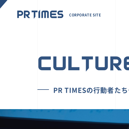
CORPORATE SITE
CULTUR
PR TIMESの行動者た