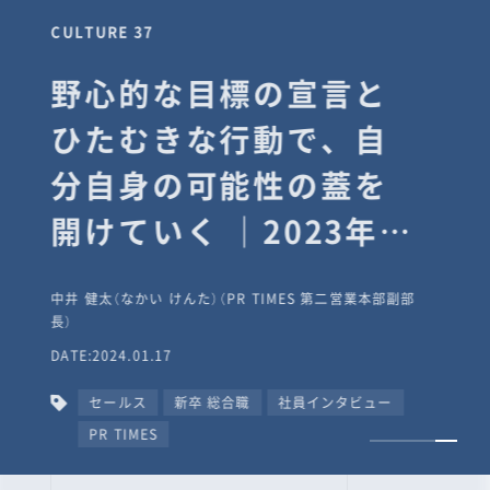
CULTURE 37
野心的な目標の宣言と
ひたむきな行動で、自
分自身の可能性の蓋を
開けていく ｜2023年度
上期社員総会受賞イン
中井 健太（なかい けんた）（PR TIMES 第二営業本部副部
タビュー #PR
長）
DATE:2024.01.17
TIMESな人たち
セールス
新卒 総合職
社員インタビュー
PR TIMES