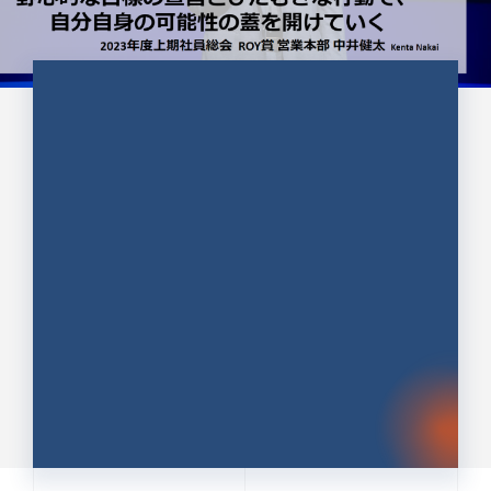
CULTURE 37
野心的な目標の宣言とひたむきな
行動で、自分自身の可能性の蓋を
開けていく ｜2023年度上期社...
中井 健太（なかい けんた）（PR TIMES 第二営業本
部副部長）
DATE:2024.01.17
セールス
新卒 総合職
社員インタビュー
PR TIMES