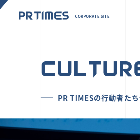
CORPORATE SITE
CULTUR
PR TIMESの行動者た