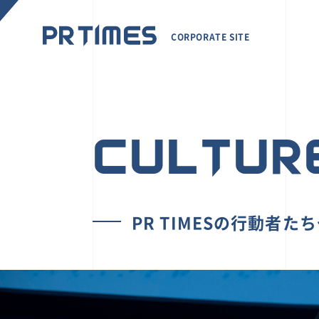
CORPORATE SITE
CULTUR
PR TIMESの行動者た