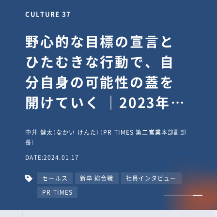
CULTURE 30
逆境では自分のスタン
スを変え“予想を裏切
り、期待を超える”【真
輔塾・前編】
山田真輔（やまだ しんすけ）（執行役員 兼 Jooto事業部
長）
DATE:2023.09.08
カルチャー
CxO
キャリア入社
Jooto