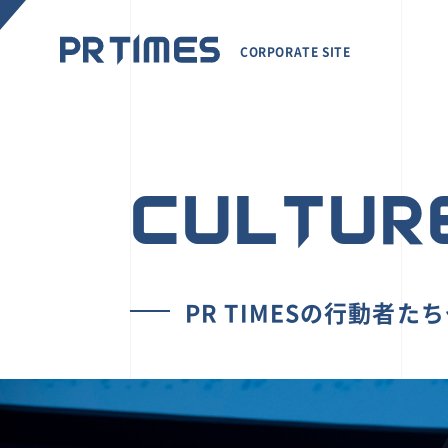
CORPORATE SITE
CULTUR
PR TIMESの行動者た