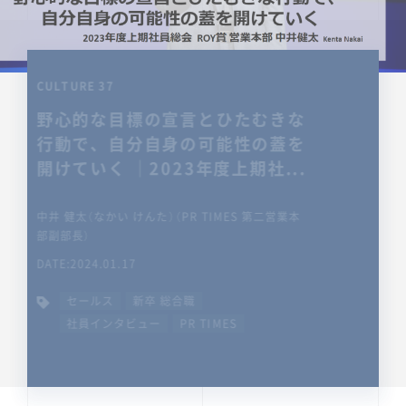
CULTURE 37
野心的な目標の宣言とひたむきな
行動で、自分自身の可能性の蓋を
開けていく ｜2023年度上期社...
中井 健太（なかい けんた）（PR TIMES 第二営業本
部副部長）
DATE:2024.01.17
セールス
新卒 総合職
社員インタビュー
PR TIMES