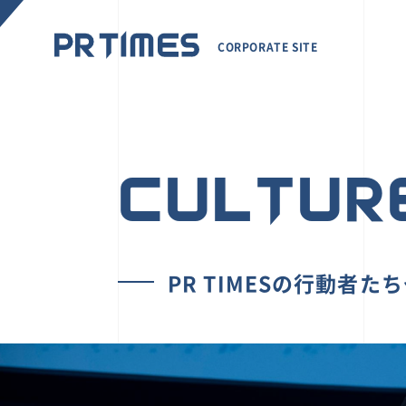
CORPORATE SITE
CULTUR
PR TIMESの行動者た