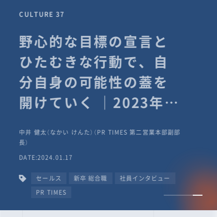
CULTURE 37
野心的な目標の宣言と
ひたむきな行動で、自
分自身の可能性の蓋を
開けていく ｜2023年度
上期社員総会受賞イン
中井 健太（なかい けんた）（PR TIMES 第二営業本部副部
タビュー #PR
長）
DATE:2024.01.17
TIMESな人たち
セールス
新卒 総合職
社員インタビュー
PR TIMES