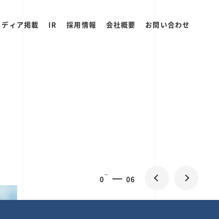
メディア掲載
IR
採用情報
会社概要
お問い合わせ
0
2
06