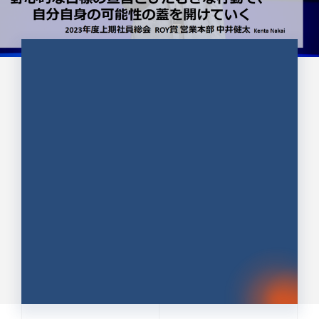
CULTURE 37
野心的な目標の宣言とひたむきな
行動で、自分自身の可能性の蓋を
開けていく ｜2023年度上期社...
中井 健太（なかい けんた）（PR TIMES 第二営業本
部副部長）
DATE:2024.01.17
セールス
新卒 総合職
社員インタビュー
PR TIMES