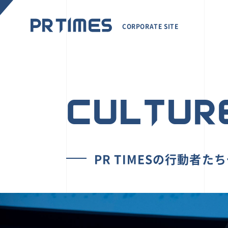
CORPORATE SITE
CULTUR
PR TIMESの行動者た