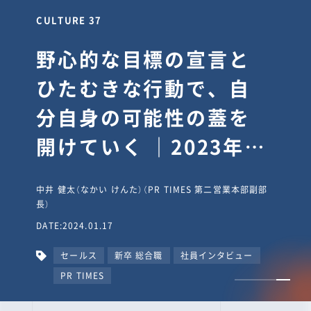
CULTURE 30
逆境では自分のスタン
スを変え“予想を裏切
り、期待を超える”【真
輔塾・前編】
山田真輔（やまだ しんすけ）（執行役員 兼 Jooto事業部
長）
DATE:2023.09.08
カルチャー
CxO
キャリア入社
Jooto