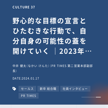
CULTURE 30
逆境では自分のスタン
スを変え“予想を裏切
り、期待を超える”【真
輔塾・前編】
山田真輔（やまだ しんすけ）（執行役員 兼 Jooto事業部
長）
DATE:2023.09.08
カルチャー
CxO
キャリア入社
Jooto