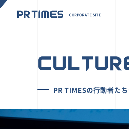
CORPORATE SITE
CULTUR
PR TIMESの行動者た