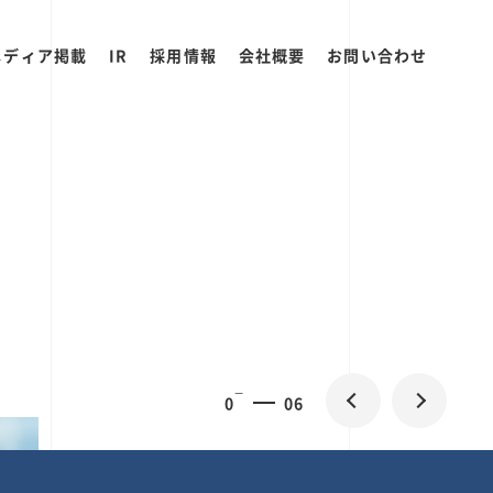
メディア掲載
IR
採用情報
会社概要
お問い合わせ
0
2
06