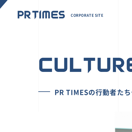
CORPORATE SITE
CULTUR
PR TIMESの行動者た