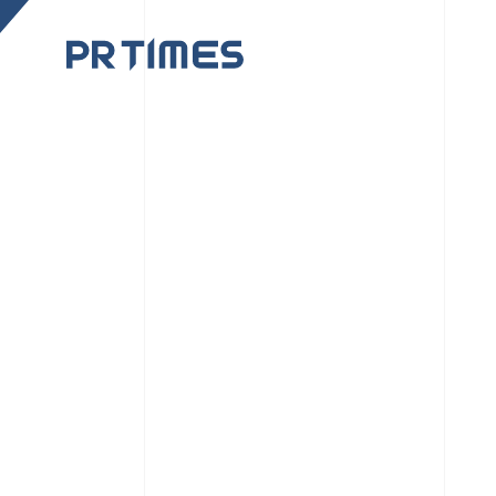
CORPORATE SITE
CULTUR
PR TIMESの行動者た