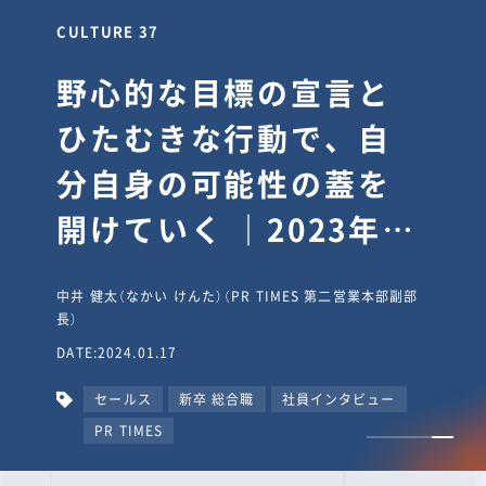
CULTURE 37
野心的な目標の宣言と
ひたむきな行動で、自
分自身の可能性の蓋を
開けていく ｜2023年度
上期社員総会受賞イン
中井 健太（なかい けんた）（PR TIMES 第二営業本部副部
タビュー #PR
長）
DATE:2024.01.17
TIMESな人たち
セールス
新卒 総合職
社員インタビュー
PR TIMES