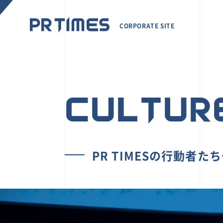
CORPORATE SITE
CULTUR
PR TIMESの行動者た