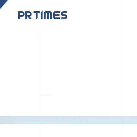
CORPORATE SITE
CULTUR
PR TIMESの行動者た