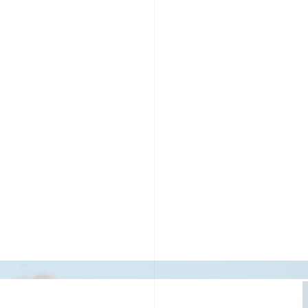
PR TIMESの想い
カルチャー
事業内容
ニュース
E
ちや文化